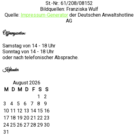
St.-Nr.: 61/208/08152
Bildquellen: Franziska Wulf
Quelle:
Impressum-Generator
der Deutschen Anwaltshotline
AG
Öffnungszeiten:
Samstag von 14 - 18 Uhr
Sonntag von 14 - 18 Uhr
oder nach telefonischer Absprache.
Kalender
August 2026
M
D
M
D
F
S
S
1
2
3
4
5
6
7
8
9
10
11
12
13
14
15
16
17
18
19
20
21
22
23
24
25
26
27
28
29
30
31